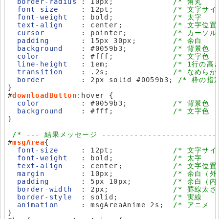
border-radius
 : 10px;             
/* 角丸    
font-size
     : 12pt;             
/* 文字サイ
font-weight
   : bold;             
/* 太字    
text-align
    : center;           
/* 文字位置 
cursor
        : pointer;          
/* カーソル 
padding
       : 15px 30px;        
/* 余白    
background
    : #0059b3;          
/* 背景色  
color
         : #fff;             
/* 文字色  
line-height
   : 1em;              
/* 1行の高さ
transition
    : .2s;              
/* なめらか
border
        : 2px solid #0059b3; 
/* 枠の指定
}

#
downloadButton
:hover {

color
         : #0059b3;          
/* 背景色  
background
    : #fff;             
/* 文字色  
}

/* --- 結果メッセージ -------------------------
#
msgArea
{

font-size
     : 12pt;             
/* 文字サイ
font-weight
   : bold;             
/* 太字    
text-align
    : center;           
/* 文字位置 
margin
        : 10px;             
/* 余白（外
padding
       : 5px 10px;         
/* 余白（内
border-width
  : 2px;              
/* 罫線太さ 
border-style
  : solid;            
/* 実線    
animation
     : msgAreaAnime 2s;  
/* アニメ  
}
