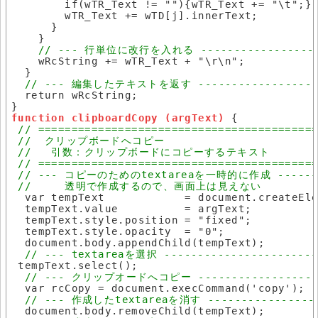
        if(wTR_Text != ""){wTR_Text += "\t";}

        wTR_Text += wTD[j].innerText;

      }

    }

    wRcString += wTR_Text + "\r\n";

  }

  return wRcString;

function clipboardCopy (argText)
 {

  var tempText            = document.createEle
  tempText.value          = argText;

  tempText.style.position = "fixed";

  tempText.style.opacity  = "0";

  document.body.appendChild(tempText);

 tempText.select();

  var rcCopy = document.execCommand('copy');

  document.body.removeChild(tempText);
