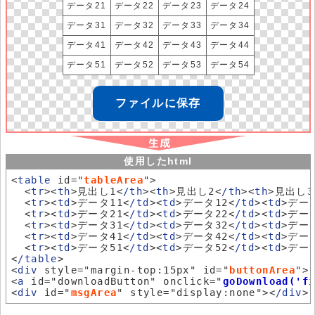
データ21
データ22
データ23
データ24
データ31
データ32
データ33
データ34
データ41
データ42
データ43
データ44
データ51
データ52
データ53
データ54
ファイルに保存
使用したhtml
<
table
 id="
tableArea
">

  <
tr
><
th
>見出し1<
/th
><
th
>見出し2<
/th
><
th
>見出し3
  <
tr
><
td
>データ11<
/td
><
td
>データ12<
/td
><
td
>データ
  <
tr
><
td
>データ21<
/td
><
td
>データ22<
/td
><
td
>データ
  <
tr
><
td
>データ31<
/td
><
td
>データ32<
/td
><
td
>データ
  <
tr
><
td
>データ41<
/td
><
td
>データ42<
/td
><
td
>データ
  <
tr
><
td
>データ51<
/td
><
td
>データ52<
/td
><
td
>データ
<
/table
>

<
div
 style="margin-top:15px" id="
buttonArea
">

<
a
 id="downloadButton" onclick="
goDownload('f
<
div
 id="
msgArea
" style="display:none"><
/div