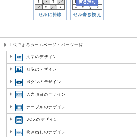
書き換え
5
7
5
6
7
8
x
z
w
x
y
z
セルに斜線
セル書き換え
生成できるホームページ・パーツ一覧
文字のデザイン
画像のデザイン
ボタンのデザイン
入力項目のデザイン
テーブルのデザイン
BOXのデザイン
吹き出しのデザイン