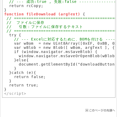
  return rcCopy;

function fileDownload (argText)
 {

  try {

    var wBom  = new Uint8Array([0xEF, 0xBB, 0x
    var wBlob = new Blob([ wBom, argText ], {t
    if (window.navigator.msSaveBlob) { 

      window.navigator.msSaveOrOpenBlob(wBlob
    }else{

      document.getElementById("downloadButton"
    }

  }catch (e){

    return false;

  }

  return true;

</script>