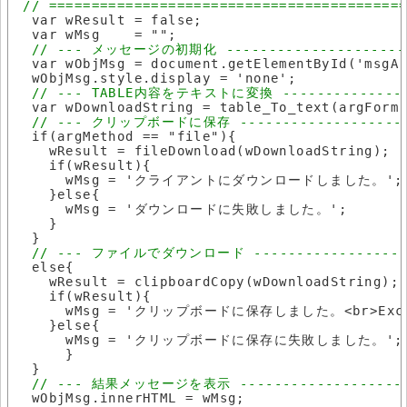
  var wResult = false;

  var wMsg    = "";

  var wObjMsg = document.getElementById('msgAr
  wObjMsg.style.display = 'none';

  var wDownloadString = table_To_text(argForm)
  if(argMethod == "file"){

    wResult = fileDownload(wDownloadString);

    if(wResult){

      wMsg = 'クライアントにダウンロードしました。';

    }else{

      wMsg = 'ダウンロードに失敗しました。';

    }

  }

  else{

    wResult = clipboardCopy(wDownloadString);

    if(wResult){

      wMsg = 'クリップボードに保存しました。<br>E
    }else{

      wMsg = 'クリップボードに保存に失敗しました。';

      }

  }

  wObjMsg.innerHTML = wMsg;
