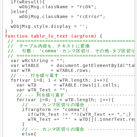
  if(wResult){

     wObjMsg.className = "rcOk";

  }else{

     wObjMsg.className = "rcError";

  }

  wObjMsg.style.display = '';

function table_To_text (argForm)
 {

  var wRcString = "";

  var wTABLE    = document.getElementById("tab
  var wTR       = wTABLE.rows;

  for(var i=0; i < wTR.length; i++){

    var wTD      = wTABLE.rows[i].cells;

    var wTR_Text = "";

    for(var j=0; j < wTD.length; j++){

      if(argForm == "comma"){

        if(wTR_Text != ""){wTR_Text += ",";}

        wTR_Text += '"' + wTD[j].innerText.rep
      }

      else{
