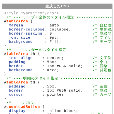
生成したCSS
<style type="text/css">
/* --- テーブル全体のスタイル指定 --------------- 
#
tableArea
 {

margin
         : auto;             
/* 自動位置
border-collapse
: collapse;         
/* 境界線
border-spacing
 : 0;                
/* 罫線間
font-size
      : 9pt;              
/* 文字サ
background
     : #fff;             
/* テーブ
}

/* --- ヘッダーのスタイル指定 -------------------
#
tableArea
 th {

text-align
    : center;            
/* 文字位置
padding
       : 5px;               
/* 余白   
border
        : 1px #666 solid;    
/* 罫線   
background
    : #ccc;              
/* 背景色 
}

/* --- 明細のスタイル指定 ----------------------
#
tableArea
 td {

padding
       : 5px;               
/* 余白   
border
        : 1px #666 solid;    
/* 罫線   
cursor
        : pointer;           
/* カーソル
}

/* --- ボタン --------------------------------
#
downloadButton
 {

display
       : inline-block;
