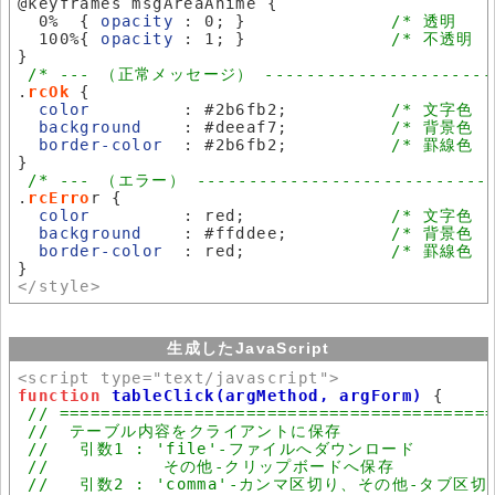
@keyframes msgAreaAnime {

  0%  { 
opacity
 : 0; }              
/* 透明    
  100%{ 
opacity
 : 1; }              
/* 不透明  
}

/* --- （正常メッセージ） ----------------------
.
rcOk
 {

color
         : #2b6fb2;          
/* 文字色  
background
    : #deeaf7;          
/* 背景色  
border-color
  : #2b6fb2;          
/* 罫線色  
}

/* --- （エラー） -----------------------------
.
rcErro
r {

color
         : red;              
/* 文字色  
background
    : #ffddee;          
/* 背景色  
border-color
  : red;              
/* 罫線色  
</style>
生成したJavaScript
<script type="text/javascript">
function 
tableClick(argMethod, argForm)
 {
