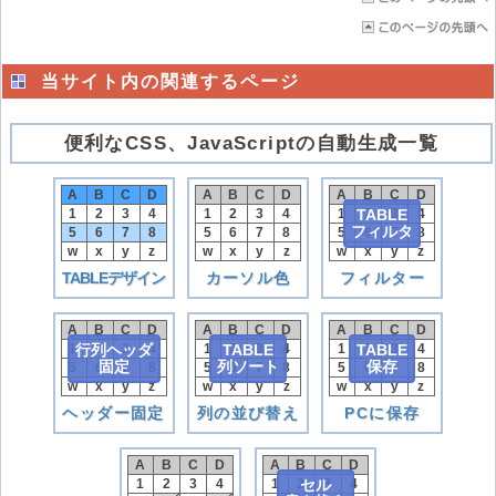
当サイト内の関連するページ
便利なCSS、JavaScriptの自動生成一覧
A
B
C
D
A
B
C
D
A
B
C
D
1
2
3
4
1
2
3
4
1
TABLE
2
3
4
フィルタ
5
6
7
8
5
6
7
8
5
6
7
8
w
x
y
z
w
x
y
z
w
x
y
z
TABLEデザイン
カーソル色
フィルター
A
B
C
D
A
B
C
D
A
B
C
D
1
行列ヘッダ
2
3
4
1
TABLE
2
3
4
1
TABLE
2
3
4
固定
列ソート
保存
5
6
7
8
5
6
7
8
5
6
7
8
w
x
y
z
w
x
y
z
w
x
y
z
ヘッダー固定
列の並び替え
PCに保存
A
B
C
D
A
B
C
D
1
2
3
4
1
2
セル
3
4