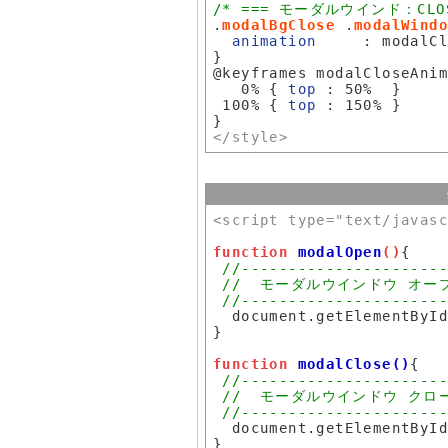
/* === モーダルウインド：CLO
.
modalBgClose
 .
modalWind
animation
     : modalCl
}

@keyframes modalCloseAnim
   0% { 
top
 : 50%  }

 100% { 
top
 : 150% }

</style>
<script type="text/javas
function 
modalOpen
()
{

  document.getElementById
}

function 
modalClose()
{

  document.getElementById