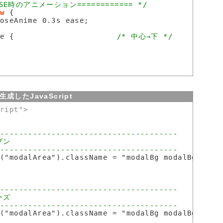
SE時のアニメーション============ */
ow
 {

oseAnime 0.3s ease;

e {                      
/* 中心→下 */
生成したJavaScript
cript">
("modalArea").className = "modalBg modalBgOpen";
("modalArea").className = "modalBg modalBgClose"