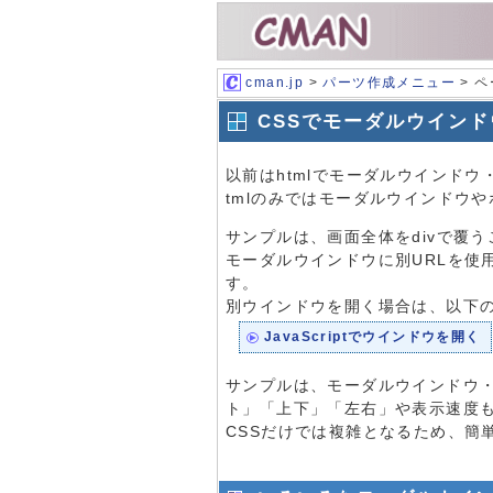
cman.jp
>
パーツ作成メニュー
> 
CSSでモーダルウイン
以前はhtmlでモーダルウインド
tmlのみではモーダルウインドウ
サンプルは、画面全体をdivで覆
モーダルウインドウに別URLを使用す
す。
別ウインドウを開く場合は、以下
JavaScriptでウインドウを開く
サンプルは、モーダルウインドウ・
ト」「上下」「左右」や表示速度
CSSだけでは複雑となるため、簡単な