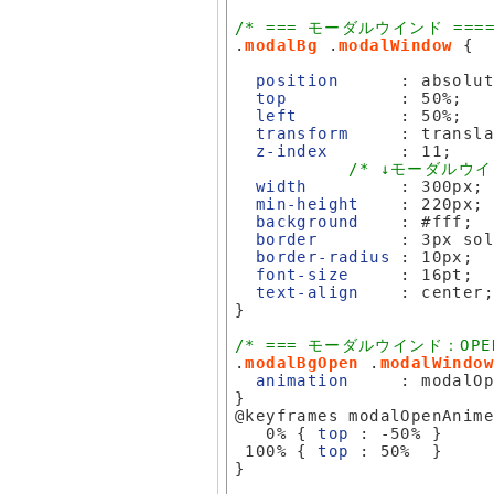
/* === モーダルウインド ======
.
modalBg
 .
modalWindow
 {

position
      : absolut
top
           : 50%;

left
          : 50%;

transform
     : transla
z-index
       : 11;

/* ↓モーダルウ
width
         : 300px;

min-height
    : 220px;

background
    : #fff;

border
        : 3px sol
border-radius
 : 10px;

font-size
     : 16pt;

text-align
    : center;
}

/* === モーダルウインド：OPE
.
modalBgOpen
 .
modalWindo
animation
     : modalOp
}

@keyframes modalOpenAnim
   0% { 
top
 : -50% }

 100% { 
top
 : 50%  }

}
