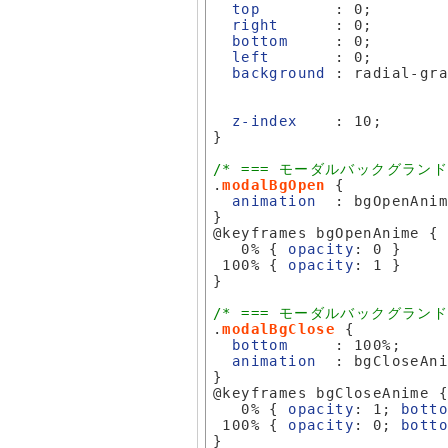
top
        : 0;

right
      : 0;

bottom
     : 0;

left
       : 0;

background
 : radial-gra
                         
                         
z-index
    : 10;

}

/* === モーダルバックグランド
.
modalBgOpen
 {

animation
  : bgOpenAnim
}

@keyframes bgOpenAnime { 
   0% { 
opacity
: 0 }

 100% { 
opacity
: 1 }

}

/* === モーダルバックグランド
.
modalBgClose
 {

bottom
     : 100%;

animation
  : bgCloseAni
}

@keyframes bgCloseAnime 
   0% { 
opacity
: 1; 
bott
 100% { 
opacity
: 0; 
bott
}
