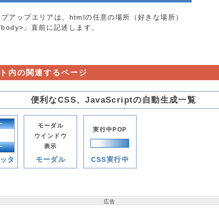
プアップエリアは、htmlの任意の場所（好きな場所）
body>」直前に記述します。
ト内の関連するページ
便利なCSS、JavaScriptの自動生成一覧
ー
モーダル
実行中POP
e
ウインドウ
表示
ー
フッタ
モーダル
CSS実行中
広告