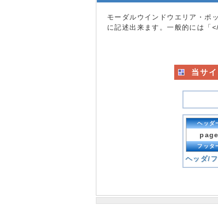
モーダルウインドウエリア・ポッ
に記述出来ます。一般的には「</
当サイ
ヘッダ
pag
フッタ
ヘッダ/