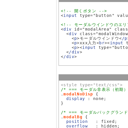
<!-- 開くボタン -->
<
input
 type="button" v
<!-- モーダルウインドウのエリア
<
div
 id="modalArea" class
  <
div
 class="modalWindo
    <
p
>モーダルウインドウ<
/p
    <
p
>xxx入力<
br
><
input
 
    <
p
><
input
 type="butt
  <
/div
>

<
/div
>

<style type="text/css">
/* === モーダル非表示（初期） ===
.
modalNoDisp
 {

display
 : none;

}

/* === モーダルバックグランド ===
.
modalBg
 {

position
   : fixed;

overflow
   : hidden;
