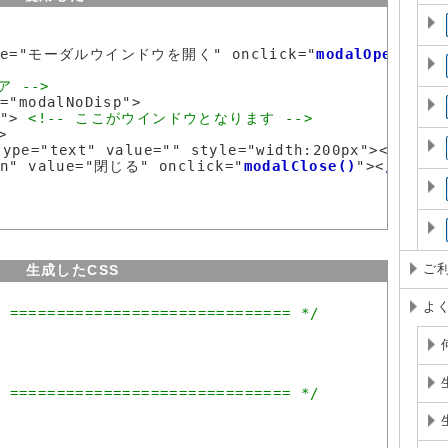
alue="モーダルウインドウを開く" onclick="
modalOpen()
">

 -->
="modalNoDisp">

w"> 
<!-- ここがウインドウとなります -->
>

type="text" value="" style="width:200px"><
/p
>

on" value="閉じる" onclick="
modalClose()
"><
/p
>

生成したCSS
ご
よ
=========================== */
=========================== */