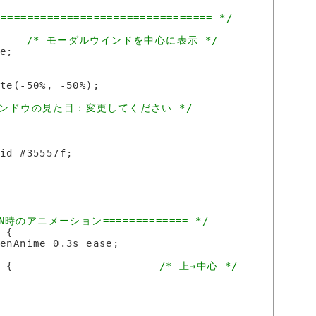
============================== */
/* モーダルウインドを中心に表示 */
e;

te(-50%, -50%);

インドウの見た目：変更してください */
id #35557f;



N時のアニメーション============= */
w
 {

enAnime 0.3s ease;

e {                      
/* 上→中心 */