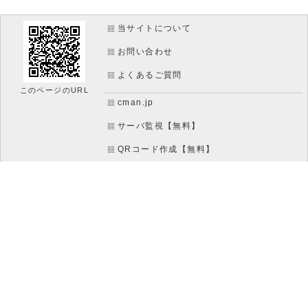
当サイトについて
お問い合わせ
よくあるご質問
このページのURL
cman.jp
サーバ監視【無料】
QRコード作成【無料】
画像加工【無料】
htaccess作成【無料】
WEB便利ノート【無料】
IT比較実験【無料】
アイコン素材【無料】
WEBページ作成リファレンス【無料】