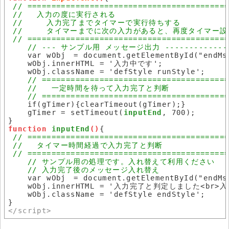
    var wObj	= document.getElementById("endMsg");

    wObj.innerHTML = '入力中です';

    wObj.className = 'defStyle runStyle';

    if(gTimer){clearTimeout(gTimer);}

    gTimer = setTimeout(
inputEnd
, 700);

function 
inputEnd
()
{

    var wObj	= document.getElementById("endMsg");

    wObj.innerHTML = '入力完了と判定しました<br>入力：'
    wObj.className = 'defStyle endStyle';

</script>